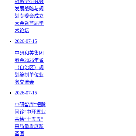
战略学研究会
发展战略与规
划专委会成立
大会暨首届学
术论坛
2026-07-15
中研和美集团
参会2026年省
（自治区）规
划编制单位业
务交流会
2026-07-15
中研智库“把脉
问诊”中环置业
共绘“十五五”
高质量发展新
蓝图