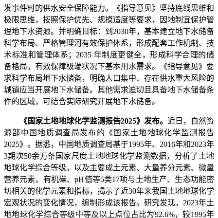
发事件时的供水安全保障能力。《指导意见》坚持底线思维和
极限思维，按照保护优先、规模适度等要求，因地制宜保护管
理地下水资源。并明确目标：到2030年，基本建立地下水储备
科学布局、严格管理河有效保护体系，形成配套工作机制、技
术标准和管理体系；2035 年制度更健全，形成科学合理的储
备格局，有效保障极端状况下基本用水需求。《指导意见》要
求科学布局地下水储备，明确人口集中、存在供水重大风险的
城镇应当开展地下水储备。其他需求迫切且具备地下水储备条
件的区域，可结合实际研究开展地下水储备。
《国家土地地球化学监测报告2025》发布。
近日，自然资
源部中国地质调查局发布的《国家土地地球化学监测报告
2025》。据悉，中国地质调查局基于1995年、2016年和2023年
3期次50余万条国家尺度土地地球化学监测数据，分析了土地
地球化学综合等级，以及主要成土元素、大量养分元素、微量
营养元素、有机碳、pH值等5类17项与土地生产、生态功能密
切相关的化学元素和指标，揭示了近30年来我国土地地球化学
宏观状况的变化情况，编制形成该报告。研究发现，2023年土
地地球化学综合等级中等及以上点位占比为92.6%，较1995年