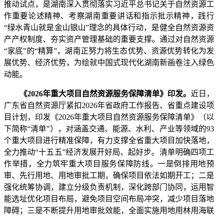
推动试点，是湖南深入贯彻落实习近平总书记关于自然资源工
作重要论述精神、考察湖南重要讲话和指示批示精神，践行
“绿水青山就是金山银山”理念的具体行动，是健全自然资源资
产产权制度、夯实资产管理基础的重要支撑。通过对自然资源
“家底”的“精算”，湖南正努力将生态优势、资源优势转化为发
展优势、经济优势，为绘就中国式现代化湖南新画卷注入绿色
动能。
《2026年重大项目自然资源服务保障清单》印发。
近日，
广东省自然资源厅紧扣2026年省政府工作报告、省重点建设项
目计划，印发《2026年重大项目自然资源服务保障清单》（以
下简称“清单”），对涵盖交通、能源、水利、产业等领域的93
个重大项目进行精准保障，有力支撑全省重大项目加快落地，
全力推动“十五五”经济发展开好局、起好步。清单明确四项工
作举措，全力筑牢重大项目服务保障防线。一是倒排用地预
审、先行用地、用地审批工期，确保项目依法如期开工；二是
强化统筹协调，建立分级负责机制，深化跨部门协同，运用智
能选址优化项目布局，避免项目空间布局冲突，减少项目落地
障碍；三是不断提升用地审批效能，全面实施用地用林用海联